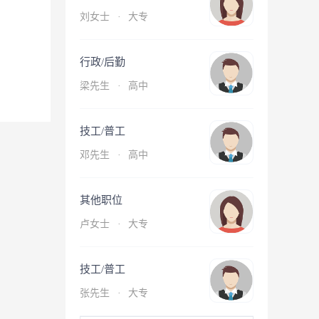
刘女士
·
大专
行政/后勤
梁先生
·
高中
技工/普工
邓先生
·
高中
其他职位
卢女士
·
大专
技工/普工
张先生
·
大专