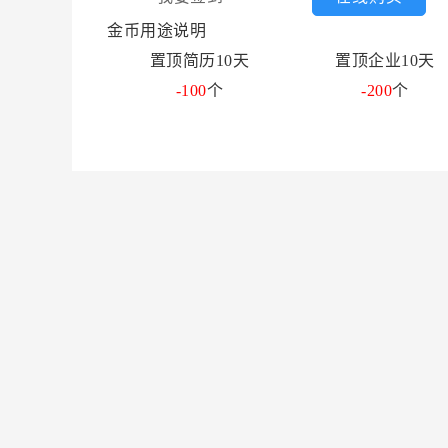
金币用途说明
置顶简历10天
置顶企业10天
-100
个
-200
个