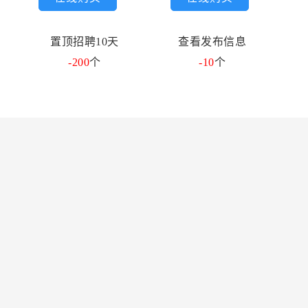
置顶招聘10天
查看发布信息
-200
个
-10
个